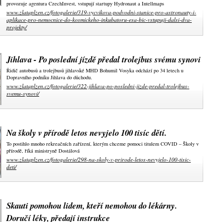
provozuje agentura CzechInvest, vstupují startupy Hydronaut a Intellmaps
www.zlataplzen.cz/fotogalerie/319-vycvikova-podvodni-stanice-pro-astronauty-i-
aplikace-pro-nemocnice-do-kosmickeho-inkubatoru-esa-bic-vstupuji-dalsi-dva-
projekty/
Jihlava - Po poslední jízdě předal trolejbus svému synovi
Řidič autobusů a trolejbusů jihlavské MHD Bohumil Vosyka odchází po 34 letech u
Dopravního podniku Jihlava do důchodu.
www.zlataplzen.cz/fotogalerie/322-jihlava-po-posledni-jizde-predal-trolejbus-
svemu-synovi/
Na školy v přírodě letos nevyjelo 100 tisíc dětí.
To postihlo mnoho rekreačních zařízení, kterým chceme pomoci titulem COVID – Školy v
přírodě, říká ministryně Dostálová
www.zlataplzen.cz/fotogalerie/298-na-skoly-v-prirode-letos-nevyjelo-100-tisic-
deti/
Skauti pomohou lidem, kteří nemohou do lékárny.
Doručí léky, předají instrukce