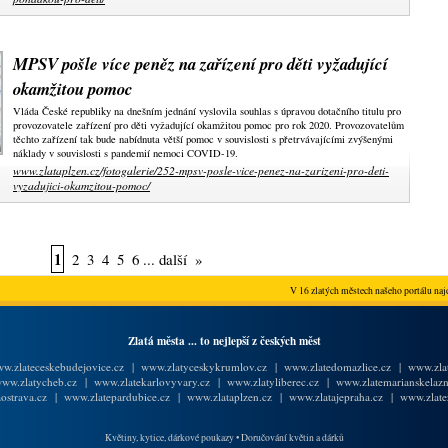
MPSV pošle více peněz na zařízení pro děti vyžadující
okamžitou pomoc
Vláda České republiky na dnešním jednání vyslovila souhlas s úpravou dotačního titulu pro
provozovatele zařízení pro děti vyžadující okamžitou pomoc pro rok 2020. Provozovatelům
těchto zařízení tak bude nabídnuta větší pomoc v souvislosti s přetrvávajícími zvýšenými
náklady v souvislosti s pandemií nemoci COVID-19.
www.zlataplzen.cz/fotogalerie/252-mpsv-posle-vice-penez-na-zarizeni-pro-deti-
vyzadujici-okamzitou-pomoc/
1
2
3
4
5
6
...
další
»
V 16 zlatých městech našeho portálu najd
Zlatá města ... to nejlepší z českých měst
w.zlateceskebudejovice.cz
|
www.zlatyceskykrumlov.cz
|
www.zlatedomazlice.cz
|
www.zlat
ww.zlatycheb.cz
|
www.zlatekarlovyvary.cz
|
www.zlatyliberec.cz
|
www.zlatemarianskelazn
ostrava.cz
|
www.zlatepardubice.cz
|
www.zlataplzen.cz
|
www.zlatajepraha.cz
|
www.zlate
Květiny, kytice, dárkové poukazy
•
Doručování květin a dárků