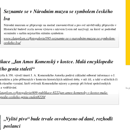
Seznamte se v Národním muzeu se symbolem českého
lva
Národní muzeum se připravuje na možné znovuotevření a pro své návštěvníky připravilo v
Historické budově zcela novou výstavu s názvem Lvem mě nazývají, na které se podrobně
seznámíte s naším nejstarším státním symbolem
www.zlataplzen.cz/fotogalerie/395-seznamte-se-v-narodnim-muzeu-se-symbolem-
ceskeho-lva/
ikace „Jan Amos Komenský v kostce. Malá encyklopedie
ého genia staletí“
yšla k 350. výročí úmrtí J. A. Komenského Autorka podává základní odborné informace o J.
nském a jeho příbuzných v kontextu historických událostí doby, v níž žil, a také o učitelích či
h různého vyznání, kteří ovlivnili Komenského názory a postoje při řešení společenských
a vzdělávání.
In-p
ataplzen.cz/fotogalerie/409-publikace-8222jan-amos-komensky-v-kostce-mala-
opedie-ceskeho-genia-staleti8220/
„Vylité pivo“ bude trvale osvobozeno od daně, rozhodli
poslanci