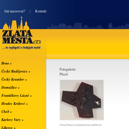
|
Jak inzerovat?
|
Kontakt
Zlatá města
... to nejlepší z
českých měst
Brno »
Fotogalerie
České Budějovice »
Plzeň
Český Krumlov »
Domažlice »
Františkovy Lázně »
Hradec Králové »
Cheb »
Karlovy Vary »
Olina Francová akademická umělkyně
Liberec »