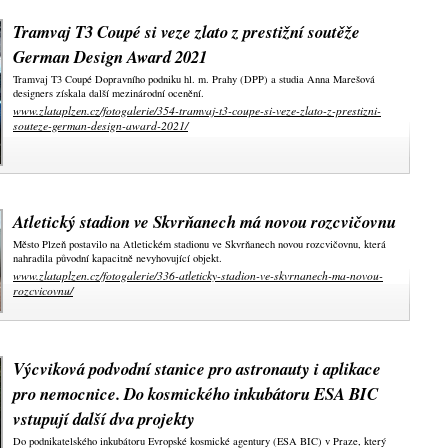
Tramvaj T3 Coupé si veze zlato z prestižní soutěže
German Design Award 2021
Tramvaj T3 Coupé Dopravního podniku hl. m. Prahy (DPP) a studia Anna Marešová
designers získala další mezinárodní ocenění.
www.zlataplzen.cz/fotogalerie/354-tramvaj-t3-coupe-si-veze-zlato-z-prestizni-
souteze-german-design-award-2021/
Atletický stadion ve Skvrňanech má novou rozcvičovnu
Město Plzeň postavilo na Atletickém stadionu ve Skvrňanech novou rozcvičovnu, která
nahradila původní kapacitně nevyhovující objekt.
www.zlataplzen.cz/fotogalerie/336-atleticky-stadion-ve-skvrnanech-ma-novou-
rozcvicovnu/
Výcviková podvodní stanice pro astronauty i aplikace
pro nemocnice. Do kosmického inkubátoru ESA BIC
vstupují další dva projekty
Do podnikatelského inkubátoru Evropské kosmické agentury (ESA BIC) v Praze, který