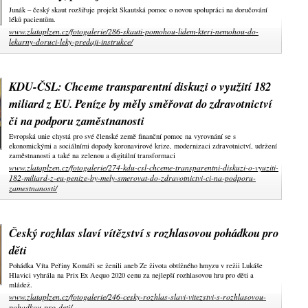
Junák – český skaut rozšiřuje projekt Skautská pomoc o novou spolupráci na doručování
léků pacientům.
www.zlataplzen.cz/fotogalerie/286-skauti-pomohou-lidem-kteri-nemohou-do-
lekarny-doruci-leky-predaji-instrukce/
KDU-ČSL: Chceme transparentní diskuzi o využití 182
miliard z EU. Peníze by měly směřovat do zdravotnictví
či na podporu zaměstnanosti
Evropská unie chystá pro své členské země finanční pomoc na vyrovnání se s
ekonomickými a sociálními dopady koronavirové krize, modernizaci zdravotnictví, udržení
zaměstnanosti a také na zelenou a digitální transformaci
www.zlataplzen.cz/fotogalerie/274-kdu-csl-chceme-transparentni-diskuzi-o-vyuziti-
182-miliard-z-eu-penize-by-mely-smerovat-do-zdravotnictvi-ci-na-podporu-
zamestnanosti/
Český rozhlas slaví vítězství s rozhlasovou pohádkou pro
děti
Pohádka Víta Peřiny Komáři se ženili aneb Ze života obtížného hmyzu v režii Lukáše
Hlavici vyhrála na Prix Ex Aequo 2020 cenu za nejlepší rozhlasovou hru pro děti a
mládež.
www.zlataplzen.cz/fotogalerie/246-cesky-rozhlas-slavi-vitezstvi-s-rozhlasovou-
pohadkou-pro-deti/