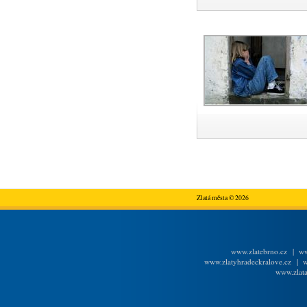
Zlatá města © 2026
www.zlatebrno.cz
|
ww
www.zlatyhradeckralove.cz
|
w
www.zlata