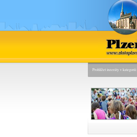
Plzeň
www.zlataplz
Prohlížet inzeráty v kategori