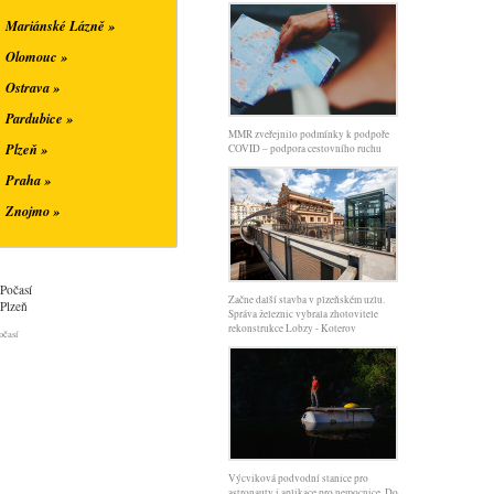
Mariánské Lázně »
Olomouc »
Ostrava »
Pardubice »
MMR zveřejnilo podmínky k podpoře
Plzeň »
COVID – podpora cestovního ruchu
Praha »
Znojmo »
Počasí
Začne další stavba v plzeňském uzlu.
Plzeň
Správa železnic vybrala zhotovitele
rekonstrukce Lobzy - Koterov
očasí
Výcviková podvodní stanice pro
astronauty i aplikace pro nemocnice. Do