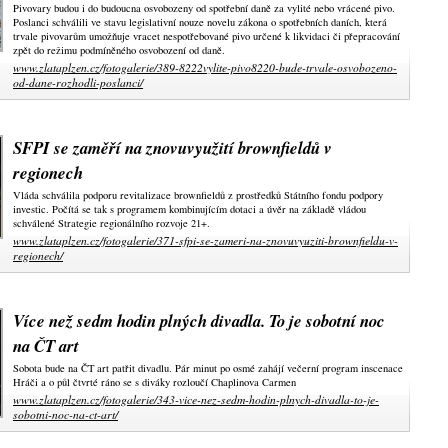
Pivovary budou i do budoucna osvobozeny od spotřební daně za vylité nebo vrácené pivo.
Poslanci schválili ve stavu legislativní nouze novelu zákona o spotřebních daních, která
trvale pivovarům umožňuje vracet nespotřebované pivo určené k likvidaci či přepracování
zpět do režimu podmíněného osvobození od daně.
www.zlataplzen.cz/fotogalerie/389-8222vylite-pivo8220-bude-trvale-osvobozeno-
od-dane-rozhodli-poslanci/
SFPI se zaměří na znovuvyužití brownfieldů v
regionech
Vláda schválila podporu revitalizace brownfieldů z prostředků Státního fondu podpory
investic. Počítá se tak s programem kombinujícím dotaci a úvěr na základě vládou
schválené Strategie regionálního rozvoje 21+.
www.zlataplzen.cz/fotogalerie/371-sfpi-se-zameri-na-znovuvyuziti-brownfieldu-v-
regionech/
Více než sedm hodin plných divadla. To je sobotní noc
na ČT art
Sobota bude na ČT art patřit divadlu. Pár minut po osmé zahájí večerní program inscenace
Hráči a o půl čtvrté ráno se s diváky rozloučí Chaplinova Carmen
www.zlataplzen.cz/fotogalerie/343-vice-nez-sedm-hodin-plnych-divadla-to-je-
sobotni-noc-na-ct-art/