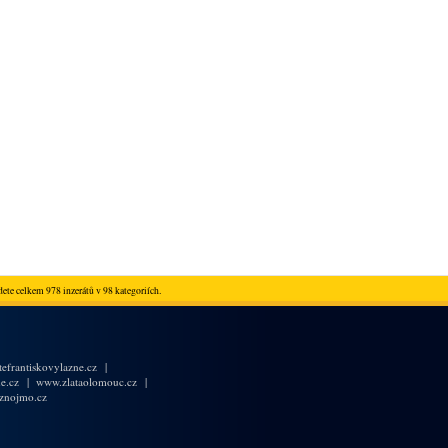
ete celkem 978 inzerátů v 98 kategoriích.
efrantiskovylazne.cz
|
e.cz
|
www.zlataolomouc.cz
|
znojmo.cz