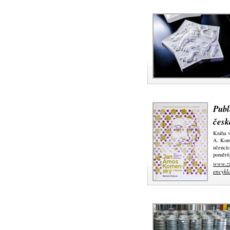
Publ
česk
Kniha v
A. Kome
učencíc
poměrů 
www.zl
encykl