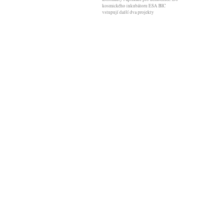
kosmického inkubátoru ESA BIC
vstupují další dva projekty