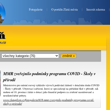
Fotogalerie
|
O portálu Zlatá města
|
Inzerát zdarma
en.cz
i:
MMR zveřejnilo podmínky programu COVID - Školy v
přírodě
Ministerstvo pro místní rozvoj vyhlásilo výzvu k podávání žádostí v dotačním titulu COVID
- Školy v přírodě. Ubytovací zařízení, která se specializují na pořádání škol v přírodě, tak
mohou od 10. prosince žádat o dotaci jako finanční podporu za zrušené nasmlouvané a
neuskutečněné pobyty.
www.zlataplzen.cz/fotogalerie/418-mmr-zverejnilo-podminky-programu-covid-
skoly-v-prirode/