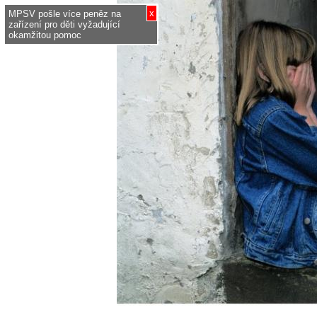
x
MPSV pošle více peněz na
zařízení pro děti vyžadující
okamžitou pomoc