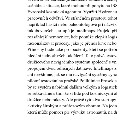
scénáře a situace, které mohou při pobytu na ISS
Evropská kosmická agentura. Využití Hydronautu
pracovních odvětví. Ve stísněném prostoru toho
například hasiči nebo paleontologové při nácvi
inkubovaných startupů je Intellmaps. Projekt př
rozsáhlejší nemocnice, kde pomůže zlepšit logis
racionalizovat procesy, jako je přenos krve nebo
Přínosný bude také pro pacienty, kteří se potřeb
hledání jednotlivých oddělení. Tato právě testo
družicového navigačního systému společně s vni
propojení dvou odlišných dat navíc Intellmaps zv
ani nevšimne, jak se mu navigační systémy sync
pilotní testování na pražské Poliklinice Prosek a
by se systém nabídnul dalším velkým a logistic
se setkáváme s tím, že si lidé pod kosmickými a
družice nebo rakety. Ale právě tyto dva startupy
aktivity širokým a průřezovým oborem. Na jedn
která může pomoci při výcviku astronautů, na dr