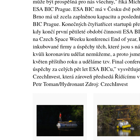
může být prospěšná pro nás všechny," říká Mic
ESA BIC Prague. ESA BIC má v Česku dvě pob
Brno má už zcela zaplněnou kapacitu a poslední 
BIC Prague. Konečných čtyřiatřicet startupů pře
kdy končí první pětileté období činnosti ESA 
na Czech Space Weeku konferenci End of year, 
inkubované firmy a úspěchy těch, které jsou s ná
kvůli koronaviru udělat nemůžeme, a proto jsme
květen příštího roku a uděláme tzv. Final confer
úspěchy za celých pět let ESA BICu,” vysvětluj
CzechInvest, která zároveň předsedá Řídícímu 
Petr Toman/Hydronaut Zdroj: CzechInvest