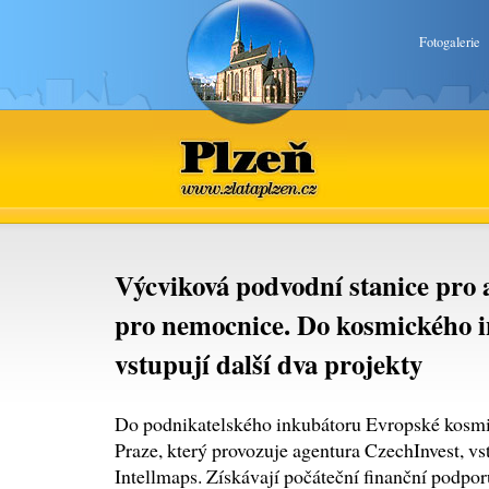
Fotogalerie
Plzeň
www.zlataplzen.cz
Výcviková podvodní stanice pro a
pro nemocnice. Do kosmického
vstupují další dva projekty
Do podnikatelského inkubátoru Evropské kosm
Praze, který provozuje agentura CzechInvest, vs
Intellmaps. Získávají počáteční finanční podporu