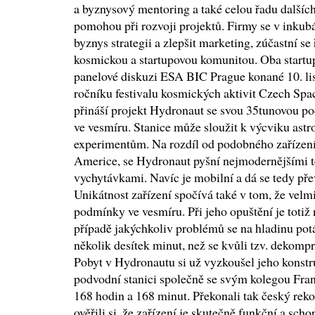
a byznysový mentoring a také celou řadu dalších
pomohou při rozvoji projektů. Firmy se v inkubá
byznys strategii a zlepšit marketing, zúčastní se
kosmickou a startupovou komunitou. Oba startup
panelové diskuzi ESA BIC Prague konané 10. li
ročníku festivalu kosmických aktivit Czech Spa
přináší projekt Hydronaut se svou 35tunovou po
ve vesmíru. Stanice může sloužit k výcviku astr
experimentům. Na rozdíl od podobného zařízení 
Americe, se Hydronaut pyšní nejmodernějšími 
vychytávkami. Navíc je mobilní a dá se tedy pře
Unikátnost zařízení spočívá také v tom, že velm
podmínky ve vesmíru. Při jeho opuštění je totiž 
případě jakýchkoliv problémů se na hladinu pot
několik desítek minut, než se kvůli tzv. dekom
Pobyt v Hydronautu si už vyzkoušel jeho konstr
podvodní stanici společně se svým kolegou Fra
168 hodin a 168 minut. Překonali tak český rek
ověřili si, že zařízení je skutečně funkční a sch