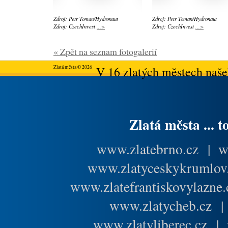
Zdroj: Petr Toman/Hydronaut
Zdroj: Petr Toman/Hydronaut
Zdroj: CzechInvest
...>
Zdroj: CzechInvest
...>
« Zpět na seznam fotogalerií
Zlatá města © 2026
V 16 zlatých městech našeh
Zlatá města ... t
www.zlatebrno.cz
|
w
www.zlatyceskykrumlov
www.zlatefrantiskovylazne.
www.zlatycheb.cz
www.zlatyliberec.cz
|