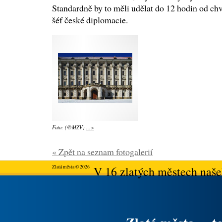
Standardně by to měli udělat do 12 hodin od chv
šéf české diplomacie.
Foto: (@MZV)
...>
« Zpět na seznam fotogalerií
Zlatá města © 2026
V 16 zlatých městech našeh