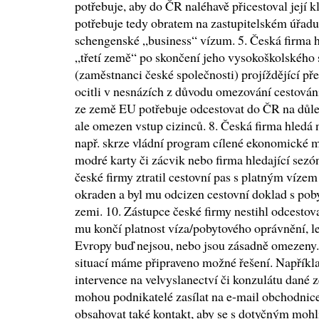
potřebuje, aby do ČR naléhavě přicestoval její kl
potřebuje tedy obratem na zastupitelském úřad
schengenské „business“ vízum. 5. Česká firma h
„třetí země“ po skončení jeho vysokoškolského s
(zaměstnanci české společnosti) projíždějící p
ocitli v nesnázích z důvodu omezování cestování
ze země EU potřebuje odcestovat do ČR na důle
ale omezen vstup cizinců. 8. Česká firma hledá
např. skrze vládní program cílené ekonomické m
modré karty či zácvik nebo firma hledající sezó
české firmy ztratil cestovní pas s platným vízem
okraden a byl mu odcizen cestovní doklad s p
zemi. 10. Zástupce české firmy nestihl odcestov
mu končí platnost víza/pobytového oprávnění, l
Evropy buď nejsou, nebo jsou zásadně omezeny
situací máme připraveno možné řešení. Napříkl
intervence na velvyslanectví či konzulátu dané
mohou podnikatelé zasílat na e-mail obchodni
obsahovat také kontakt, aby se s dotyčným mohli