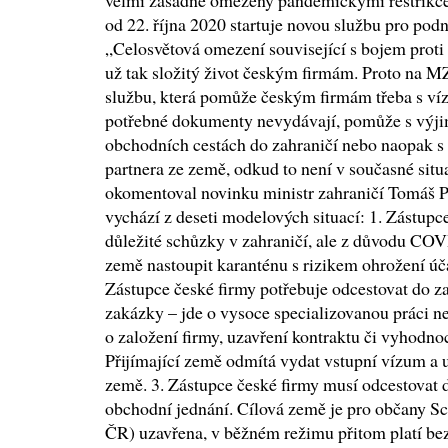
velmi zásadně omezeny pandemickými restrikc
od 22. října 2020 startuje novou službu pro pod
„Celosvětová omezení související s bojem pro
už tak složitý život českým firmám. Proto na 
službu, která pomůže českým firmám třeba s víz
potřebné dokumenty nevydávají, pomůže s výji
obchodních cestách do zahraničí nebo naopak s
partnera ze země, odkud to není v současné sit
okomentoval novinku ministr zahraničí Tomáš 
vychází z deseti modelových situací: 1. Zástupc
důležité schůzky v zahraničí, ale z důvodu CO
země nastoupit karanténu s rizikem ohrožení úč
Zástupce české firmy potřebuje odcestovat do za
zakázky – jde o vysoce specializovanou práci ne
o založení firmy, uzavření kontraktu či vyhodno
Přijímající země odmítá vydat vstupní vízum a 
země. 3. Zástupce české firmy musí odcestovat d
obchodní jednání. Cílová země je pro občany Sc
ČR) uzavřena, v běžném režimu přitom platí bez