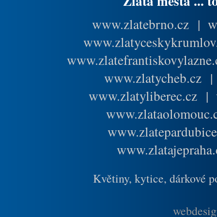
Zlatá města ... t
www.zlatebrno.cz
|
w
www.zlatyceskykrumlov
www.zlatefrantiskovylazne.
www.zlatycheb.cz
www.zlatyliberec.cz
|
www.zlataolomouc.
www.zlatepardubice
www.zlatajepraha.
Květiny, kytice, dárkové 
webdesig