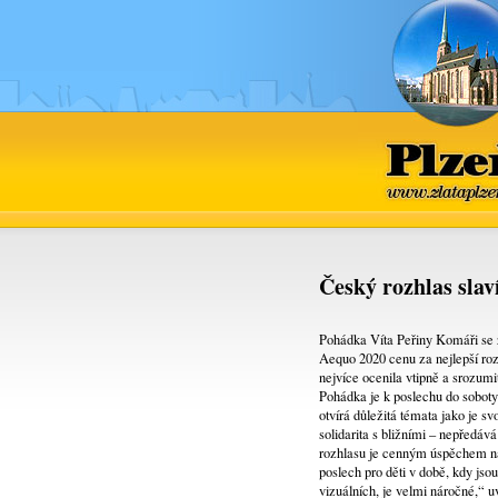
Plzeň
www.zlataplz
Český rozhlas slav
Pohádka Víta Peřiny Komáři se ž
Aequo 2020 cenu za nejlepší ro
nejvíce ocenila vtipně a srozumi
Pohádka je k poslechu do soboty 
otvírá důležitá témata jako je 
solidarita s bližními – nepředáv
rozhlasu je cenným úspěchem na 
poslech pro děti v době, kdy j
vizuálních, je velmi náročné,“ 