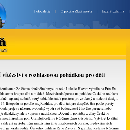
Fotogalerie
|
O portálu Zlatá města
|
Inzerát zdarma
en.cz
í vítězství s rozhlasovou pohádkou pro děti
enili aneb Ze života obtížného hmyzu v režii Lukáše Hlavici vyhrála na Prix Ex
zhlasovou hru pro děti a mládež. Mezinárodní porota na pohádce Českého rozhlasu
telně napsaný scénář, který nabízí dostatek prostoru pro zvukový a hudební design.
14. listopadu na portále mujRozhlas. pro děti, tak pro dospělé. Hra podle poroty
svoboda projevu názoru, svobodný výběr své budoucnosti či svého partnera nebo
á je didakticky, ale s vtipem a nadsázkou. „Ocenění pohádky z dílny Českého
mezinárodním poli. Gratuluji celému tvůrčímu týmu k úspěchu. Vytvářet kvalitní
sou zahlceni nepřeberným množstvím jiných nabízených obsahů, především těch
uvedl generální ředitel Českého rozhlasu René Zavoral. S gratulací celému tvůrčímu