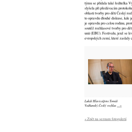
týmu se přidala také ředitelka
slyšela při předávacím protokolu
oblasti tvorby pro děti Český ro
to opravdu dlouhé diskuse, kde j
je opravdu pro celou rodinu, pro
soutěž rozhlasové tvorby pro dě
unii (EBU). Festivalu, jenž se k
evropských zemí, které zaslaly 
Lukáš Hlavica|foto:Tomáš
Vodňanský,Český rozhlas
...>
« Zpět na seznam fotogalerií