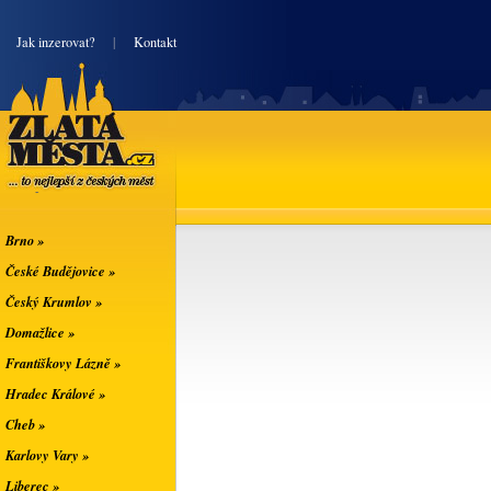
|
Jak inzerovat?
|
Kontakt
Zlatá města
... to nejlepší z
českých měst
Brno »
České Budějovice »
Český Krumlov »
Domažlice »
Františkovy Lázně »
Hradec Králové »
Cheb »
Karlovy Vary »
Liberec »