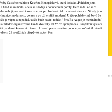
 Výroby Českého rozhlasu Kateřina Konopásková, která dodala: „Pohádku jsem
 a hned se mi líbila. Zcela se shoduji s hodnocením poroty. Jsem ráda, že se v
zhlas nebojí pracovat inovativně jak po obsahové, tak i zvukové stránce. Někdy jsou
e hranice modernosti, co ano a co už je příliš moderní. U této pohádky mě baví, že
tože je vtipná a nápaditá, takže bude bavit i rodiče.“ Prix Ex Aequo je mezinárodní
ti a mládež organizovaná každé dva roky RTVS ve spolupráci s Evropskou vysílací
vůli pandemii koronaviru tento rok konal pouze v online podobě, se zúčastnilo devět
celkem 21 soutěžních příspěvků. autor: bbu
In-p