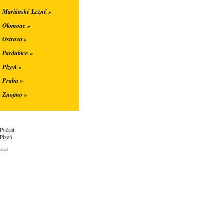
Mariánské Lázně »
Olomouc »
Ostrava »
Pardubice »
Plzeň »
Praha »
Znojmo »
Počasí
Plzeň
očasí