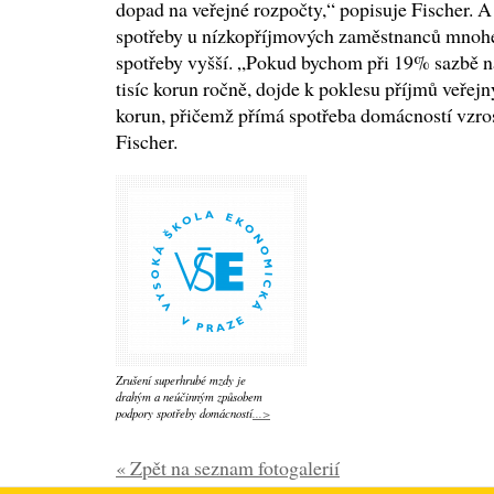
dopad na veřejné rozpočty,“ popisuje Fischer. A 
spotřeby u nízkopříjmových zaměstnanců mnohe
spotřeby vyšší. „Pokud bychom při 19% sazbě na
tisíc korun ročně, dojde k poklesu příjmů veřej
korun, přičemž přímá spotřeba domácností vzros
Fischer.
Zrušení superhrubé mzdy je
drahým a neúčinným způsobem
podpory spotřeby domácností
...>
« Zpět na seznam fotogalerií