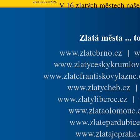
Zlatá města © 2026
V 16 zlatých městech našeh
Zlatá města ... t
www.zlatebrno.cz
|
w
www.zlatyceskykrumlov
www.zlatefrantiskovylazne.
www.zlatycheb.cz
www.zlatyliberec.cz
|
www.zlataolomouc.
www.zlatepardubice
www.zlatajepraha.