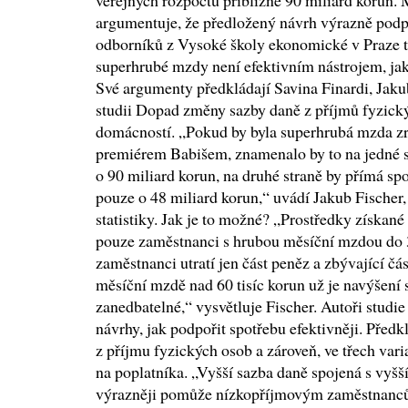
veřejných rozpočtů přibližně 90 miliard korun. M
argumentuje, že předložený návrh výrazně podp
odborníků z Vysoké školy ekonomické v Praze to
superhrubé mzdy není efektivním nástrojem, ja
Své argumenty předkládají Savina Finardi, Jaku
studii Dopad změny sazby daně z příjmů fyzick
domácností. „Pokud by byla superhrubá mzda z
premiérem Babišem, znamenalo by to na jedné s
o 90 miliard korun, na druhé straně by přímá sp
pouze o 48 miliard korun,“ uvádí Jakub Fischer,
statistiky. Jak je to možné? „Prostředky získané 
pouze zaměstnanci s hrubou měsíční mzdou do 3
zaměstnanci utratí jen část peněz a zbývající čá
měsíční mzdě nad 60 tisíc korun už je navýšení 
zanedbatelné,“ vysvětluje Fischer. Autoři studie 
návrhy, jak podpořit spotřebu efektivněji. Před
z příjmu fyzických osob a zároveň, ve třech vari
na poplatníka. „Vyšší sazba daně spojená s vyšš
výrazněji pomůže nízkopříjmovým zaměstnanců