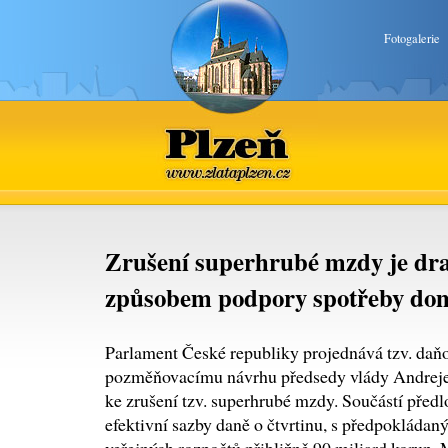
Fotogalerie
Plzeň
www.zlataplzen.cz
Zrušení superhrubé mzdy je d
způsobem podpory spotřeby do
Parlament České republiky projednává tzv. daň
pozměňovacímu návrhu předsedy vlády Andreje 
ke zrušení tzv. superhrubé mzdy. Součástí před
efektivní sazby daně o čtvrtinu, s předpoklád