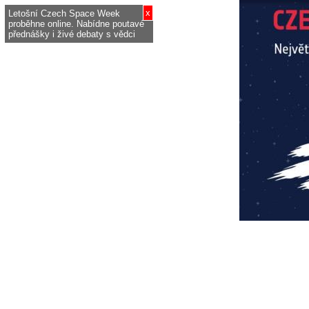
x
Letošní Czech Space Week
proběhne online. Nabídne poutavé
přednášky i živé debaty s vědci