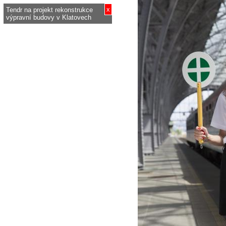
x
Tendr na projekt rekonstrukce
výpravní budovy v Klatovech