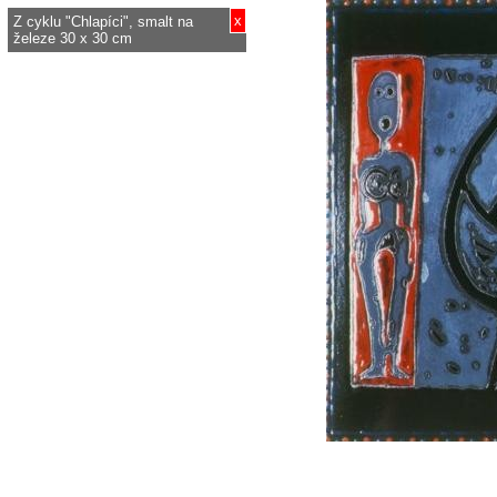
x
Z cyklu "Chlapíci", smalt na
železe 30 x 30 cm